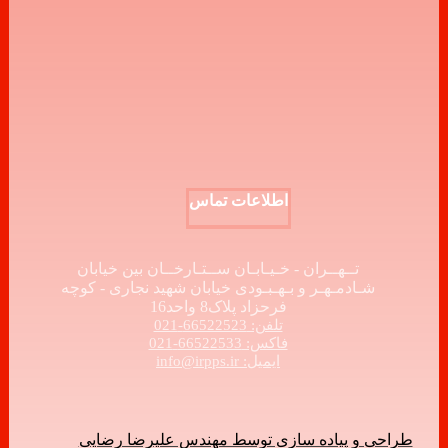
اطلاعات تماس
تــهــران - خـیـابـان ســتـارخــان بین خیابان
شـادمـهـر و بـهـبـودی خیابان شهید نجاری - کوچه
فرحزاد پلاک8 واحد16
تلفن: 66522523-021
فاکس: 66522533-021
ایمیل: info@irpps.ir
طراحی و پیاده سازی توسط مهندس علیرضا رضایی