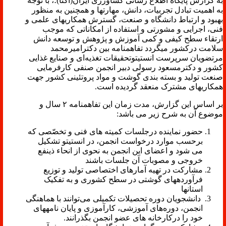
به گزارش پایگاه اطلاع رسانی کشاورزی ایران(اگنا)؛، با توجه
به اهمیت تبادل تجربیات، دانش، مهارت­ها و همچنین به منظور
بهبود و ارتباط دانشگاه و صنعت، گسترش همکاری­های علمی و
فنی، اجرایی و مشورتی و استفاده از امکاناتی که موجب
ارتقاء سطح کیفی و کمی آموزش و پژوهش و توسعه دانش
سلامت درکشور می­گردد تفاهم­نامه بین دکترامیرمحمد
مرتضویان سرپرست انستیتوتحقیقات تغذیه‌ای و صنایع غذایی
کشور و دکترمسعود رسولی دبیر انجمن صنفی کارفرمایی
صنعت تولید و بسته بندی گوشت و مواد پروتئینی کشور جهت
همکاری­های مشترک منعقد گردیده است.
بر اساس این گزارش، مدت زمان این تفاهمنامه ۲ سال و
موضوع آن به شرح زیر می باشد:
حضور نماینده درجلسات کمیته های فنی و تخصّصی که
برحسب موارد درخواست انجمن، در انستیتو تشکیل
می شود و اعضای این انجمن به نحوی از انحاء ذینفع
خروجی و مصوبات آن جلسات باشند
مشارکت در تهیه آمارهای اختصاصی تولید و توزیع
فرآورده­های گوشتی در سطح کشوری و به تفکیک
استانها
دانشجویان دوره تحصیلات تکمیلی می‌توانند با هماهنگی
انجمن، دوره‌های آموزشی، کارآموزی و پایان نامه­های
خود را درکارخانه های عضو انجمن بگذرانند.