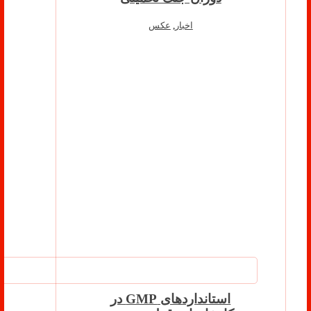
اخبار
,
عکس
استانداردهای GMP در