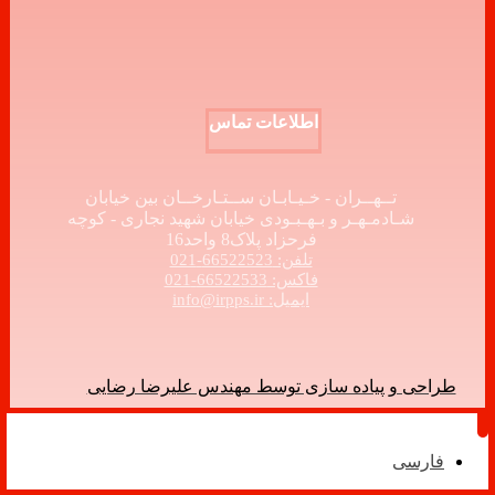
اطلاعات تماس
تــهــران - خـیـابـان ســتـارخــان بین خیابان
شـادمـهـر و بـهـبـودی خیابان شهید نجاری - کوچه
فرحزاد پلاک8 واحد16
تلفن: 66522523-021
فاکس: 66522533-021
ایمیل: info@irpps.ir
طراحی و پیاده سازی توسط مهندس علیرضا رضایی
فارسی