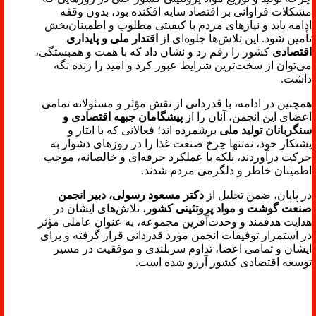
مشکلات فراوانی بر اقتصاد سایه افکنده بود، بدون وقفه
ادامه یابد و نیازهای مردم با کیفیتی مطلوب و اطمینان‌بخش
تأمین شود. این تلاش‌ها جلوه‌ای از
اقتدار ملی و پایداری
اقتصادی
کشور را رقم زد و نشان داد که با همت و همبستگی،
می‌توان از سخت‌ترین شرایط عبور کرد و امید را زنده نگه
داشت.
همچنین در ادامه، با قدردانی از نقش مؤثر و مسئولانه تمامی
اعضای این انجمن، آنان را از
پیشگامان جبهه اقتصادی و
سنگربانان تولید ملی
برشمرده اند؛ فعالانی که با ایثار و
پشتکار خود، نه‌تنها چرخ صنعت غذا را در روزهای دشوار به
حرکت درآوردند، بلکه با عملکرد حرفه‌ای و خالصانه، موجب
اطمینان خاطر و دلگرمی مردم شدند.
در پایان، ضمن تجلیل از
دکتر مسعود رسولی، دبیر انجمن
صنعت گوشت و مواد پروتئینی کشور
، تلاش‌های ایشان در
هدایت هدفمند و وحدت‌آفرین مجموعه، به عنوان عاملی مؤثر
در استمرار توفیقات انجمن مورد قدردانی قرار گرفته و برای
ایشان و تمامی اعضا، تداوم سربلندی و موفقیت در مسیر
توسعه اقتصادی کشور آرزو شده است.