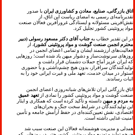
اتاق بازرگانی، صنایع، معادن و کشاورزی ایران
با صدور
تقدیرنامه‌ای رسمی به امضای ریاست این اتاق، از
نقش‌آفرینی مسئولانه و ایستادگی غرورآفرین فعالان صنعت
مواد پروتئینی کشور تجلیل کرد.
در این تقدیر خطاب به
جناب آقای دکتر مسعود رسولی (دبیر
محترم انجمن صنعت گوشت و مواد پروتئینی کشور)
، از
فعالیت‌های ارزشمند ایشان و تمامی اعضای انجمن در
روزهای سرنوشت‌ساز و دشوار میهن یاد شده است؛ روزهایی
که ایران عزیز آماج حملات دشمنان قرار داشت و
تولیدکنندگان سرافراز، بدون هیچ چشم‌داشتی و با حضوری
استوار در میدان خدمت، تعهد ملی و غیرت ایرانی خود را به
اثبات رساندند.
اتاق بازرگانی ایران تلاش‌های شبانه‌روزی اعضای انجمن
صنعت گوشت و مواد پروتئینی کشور را نمادی از
تعهد عمیق
به مردم و میهن
دانسته و تأکید کرده است که همکاری و ایثار
این تولیدکنندگان در شرایط سخت جنگ و بحران‌های
اقتصادی، نقش تعیین‌کننده‌ای در حفظ آرامش جامعه و تأمین
امنیت غذایی داشته است.
همدلی و مدیریت هوشمندانه فعالان این صنعت سبب شد
چرخه تولید و توزیع مواد پروتئینی کشور حتی در روزهایی که