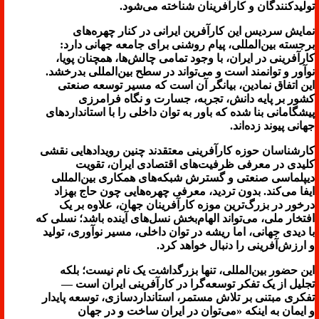
تولیدکنندگان و کارآفرینان شناخته می‌شود.
نمایش سردیس این کارآفرین ایرانی در کنار چهره‌های
برجسته بین‌المللی، پیام روشنی برای جامعه جهانی دارد:
کارآفرینی در ایران، با وجود تمامی چالش‌ها، همچنان پویا،
نوآور و توانمند است و می‌تواند در سطح بین‌المللی بدرخشد.
این اتفاق نمادین، بیانگر آن است که مسیر توسعه صنعتی
کشور بر پایه دانش، تجربه، جسارت و نگاه فرامرزی
پیشگامانی بنا شده که باور به توان داخلی را با استانداردهای
جهانی پیوند زده‌اند.
کارشناسان حوزه کارآفرینی معتقدند چنین رویدادهایی نقشی
کلیدی در معرفی ظرفیت‌های اقتصادی ایران، تقویت
دیپلماسی صنعتی و گسترش شبکه‌های همکاری بین‌المللی
ایفا می‌کند. بدون تردید، معرفی چهره‌هایی چون حاج بهزاد
درخور در بزرگ‌ترین موزه کارآفرینان جهان، علاوه بر یک
افتخار ملی، می‌تواند الهام‌بخش نسل‌های آینده باشد؛ نسلی که
با دیدی جهانی، اما ریشه در توان داخلی، مسیر نوآوری، تولید
و ارزش‌آفرینی را دنبال خواهد کرد.
این حضور بین‌المللی، تنها بزرگداشت یک نام نیست؛ بلکه
تجلیل از یک تفکر توسعه‌گرا در کارآفرینی ایران است —
تفکری مبتنی بر تلاش مستمر، استانداردسازی، توسعه پایدار
و ایمان به اینکه «می‌توان در ایران ساخت و در جهان