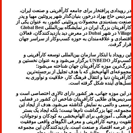
در رویدادی پرافتخار برای جامعه کارآفرینی و صنعت ایران،
سردیس حاج بهزاد درخور، بنیان‌گذار شهر پروتئین مهیا و پدر
صنعت بسته‌بندی محصولات پروتئینی کشور، به عنوان یکی از
کارآفرینان بزرگ ایران در نمایشگاه بین‌المللی Global Best
Village در شهر Dubai در معرض دید بازدیدکنندگان، فعالان
اقتصادی و علاقه‌مندان به حوزه کسب‌وکار از سراسر جهان
قرار گرفت.
این رویداد با ابتکار سازمان بین‌المللی توسعه کارآفرینی و
کسب‌وکار UNBEDO برگزار می‌شود و به عنوان نخستین و
بزرگ‌ترین موزه کارآفرینان جهان شناخته می‌شود؛
مجموعه‌ای الهام‌بخش که با هدف تجلیل از برجسته‌ترین
کارآفرینان دنیا و انتقال فرهنگ کار، خلاقیت و نوآوری به
نسل‌های آینده شکل گرفته است.
در این موزه جهانی، هر کشور دارای تالاری اختصاصی است و
سردیس‌های طلایی کارآفرینان شاخص آن کشور در فضایی
رسمی و دائمی به نمایش گذاشته می‌شود. هدف از ایجاد این
مجموعه، تنها بزرگداشت نام‌ها نیست؛ بلکه ایجاد یک بستر
فرهنگی ـ آموزشی برای الهام‌بخشی به کودکان و نوجوانان،
تقویت روحیه کارآفرینی و معرفی الگوهای واقعی موفقیت
در عرصه اقتصاد و صنعت است. بازدیدکنندگان این مجموعه
با روایت زندگی، چالش‌ها، نوآوری‌ها و دستاوردهای