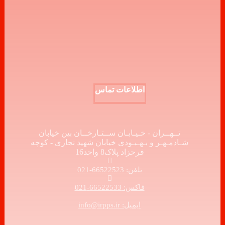
اطلاعات تماس
تــهــران - خـیـابـان ســتـارخــان بین خیابان
شـادمـهـر و بـهـبـودی خیابان شهید نجاری - کوچه
فرحزاد پلاک8 واحد16
تلفن: 66522523-021
فاکس: 66522533-021
ایمیل: info@irpps.ir