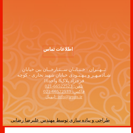
اطلاعات تماس
تــهــران - خـیـابـان ســتـارخــان بین خیابان
شـادمـهـر و بـهـبـودی خیابان شهید نجاری - کوچه
فرحزاد پلاک8 واحد16
تلفن: 66522523-021
فاکس: 66522533-021
ایمیل: info@irpps.ir
طراحی و پیاده سازی توسط مهندس علیرضا رضایی