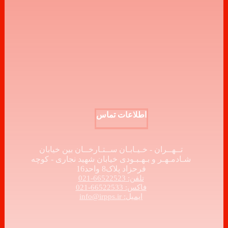
اطلاعات تماس
تــهــران - خـیـابـان ســتـارخــان بین خیابان
شـادمـهـر و بـهـبـودی خیابان شهید نجاری - کوچه
فرحزاد پلاک8 واحد16
تلفن: 66522523-021
فاکس: 66522533-021
ایمیل: info@irpps.ir