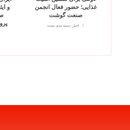
غذایی؛ حضور فعال انجمن
و ایث
صنعت گوشت
صن
پرو
اخبار
,
دسته بندی نشده