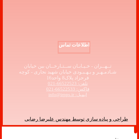
اطلاعات تماس
تــهــران - خـیـابـان ســتـارخــان بین خیابان
شـادمـهـر و بـهـبـودی خیابان شهید نجاری - کوچه
فرحزاد پلاک8 واحد16
تلفن: 66522523-021
فاکس: 66522533-021
ایمیل: info@irpps.ir
طراحی و پیاده سازی توسط مهندس علیرضا رضایی