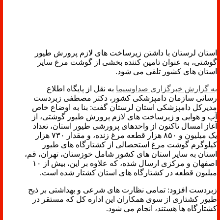
استان لرستان با داشتن زیرساخت های لازم پرورش طیور
گوشتی، به عنوان تامین کننده بخشی از گوشت مرغ سایر
استان های کشور تلقی می شود.
به گزارش خبرگزاری صداوسیما
به نقل از پایگاه اطلاع
رسانی سازمان دامپزشکی کشور، دکتر مصطفی زبردست
مدیرکل دامپزشکی استان لرستان گفت: بنا به اوضاع خاص
آب و هوایی و زیرساخت های لازم پرورش طیور گوشتی، از
آغاز امسال تاکنون از واحدهای پرورشی طیور استان، تعداد
یک میلیون و ۸۵۰ هزار قطعه مرغ زنده، و مقدار ۷۳۰ هزار
کیلوگرم گوشت مرغ استحصالی از کشتارگاه های طیور
استان به سایر استان های کشور شامل خوزستان، تهران، قم،
اصفهان و مرکزی ارسال شده، که علاوه بر این، بیش از ۱۰
میلیون قطعه در کشتارگاه های استان کشتار شده است.
زبردست افزود: تمامی نظارت های شرعی و بهداشتی بر ذبح
طیور کشتاری از سوی همکاران این اداره کل که مستقر در
کشتارگاه ها هستند، انجام می شود.