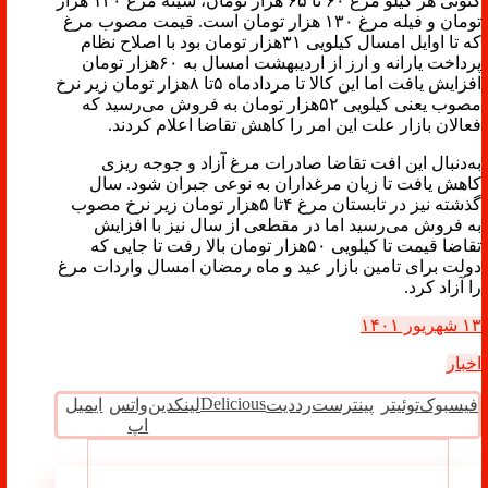
کنونی هر کیلو مرغ ۶۰ تا ۶۵ هزار تومان، سینه مرغ ۱۲۰ هزار
تومان و فیله مرغ ۱۳۰ هزار تومان است. قیمت مصوب مرغ
که تا اوایل امسال کیلویی ۳۱هزار تومان بود با اصلاح نظام
پرداخت یارانه و ارز از اردیبهشت امسال به ۶۰هزار تومان
افزایش یافت اما این کالا تا مردادماه ۵تا ۸هزار تومان زیر نرخ
مصوب یعنی کیلویی ۵۲هزار تومان به فروش می‌رسید که
فعالان بازار علت این امر را کاهش تقاضا اعلام کردند.
به‌دنبال این افت تقاضا صادرات مرغ آزاد و جوجه ریزی
کاهش یافت تا زیان مرغداران به نوعی جبران شود. سال
گذشته نیز در تابستان مرغ ۴تا ۵هزار تومان زیر نرخ مصوب
به فروش می‌رسید اما در مقطعی از سال نیز با افزایش
تقاضا قیمت تا کیلویی ۵۰هزار تومان بالا رفت تا جایی که
دولت برای تامین بازار عید و ماه رمضان امسال واردات مرغ
را آزاد کرد.
۱۳ شهریور ۱۴۰۱
اخبار
Delicious
فیسبوک
توئیتر
پینترست
رددیت
لینکدین
واتس
ایمیل
اپ