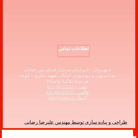
اطلاعات تماس
تــهــران - خـیـابـان ســتـارخــان بین خیابان
شـادمـهـر و بـهـبـودی خیابان شهید نجاری - کوچه
فرحزاد پلاک8 واحد16
تلفن: 66522523-021
فاکس: 66522533-021
ایمیل: info@irpps.ir
طراحی و پیاده سازی توسط مهندس علیرضا رضایی