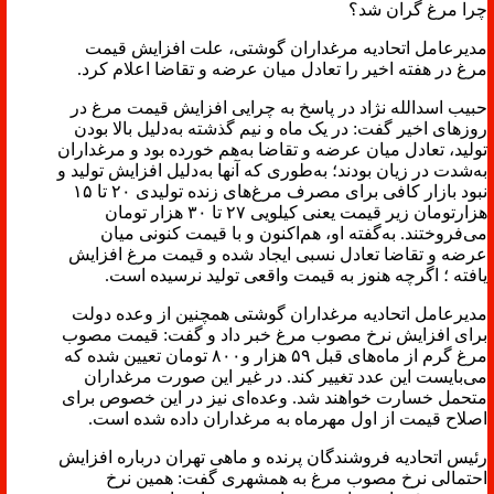
چرا مرغ گران شد؟
مدیرعامل اتحادیه مرغداران گوشتی، علت افزایش قیمت
مرغ در هفته اخیر را تعادل میان عرضه و تقاضا اعلام کرد.
حبیب اسدالله نژاد در پاسخ به چرایی افزایش قیمت مرغ در
روزهای اخیر گفت: در یک ماه و نیم گذشته به‌دلیل بالا بودن
تولید، تعادل میان عرضه و تقاضا به‌هم خورده بود و مرغداران
به‌شدت در زیان بودند؛ به‌طوری که آنها به‌دلیل افزایش تولید و
نبود بازار کافی برای مصرف مرغ‌های زنده تولیدی ۲۰ تا ۱۵
هزارتومان زیر قیمت یعنی کیلویی ۲۷ تا ۳۰ هزار تومان
می‌فروختند. به‌گفته او، هم‌اکنون و با قیمت کنونی میان
عرضه و تقاضا تعادل نسبی ایجاد شده و قیمت مرغ افزایش
یافته ؛ اگرچه هنوز به قیمت واقعی تولید نرسیده است.
مدیرعامل اتحادیه مرغداران گوشتی همچنین از وعده دولت
برای افزایش نرخ مصوب مرغ خبر داد و گفت: قیمت مصوب
مرغ گرم از ماه‌های قبل ۵۹ هزار و۸۰۰ تومان تعیین شده که
می‌بایست این عدد تغییر کند. در غیر این صورت مرغداران
متحمل خسارت خواهند شد. وعده‌ای نیز در این خصوص برای
اصلاح قیمت از اول مهرماه به مرغداران داده شده است.
رئیس اتحادیه فروشندگان پرنده و ماهی تهران درباره افزایش
احتمالی نرخ مصوب مرغ به همشهری گفت: همین نرخ