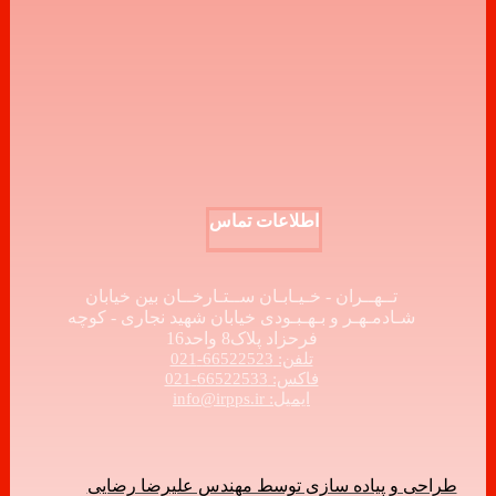
اطلاعات تماس
تــهــران - خـیـابـان ســتـارخــان بین خیابان
شـادمـهـر و بـهـبـودی خیابان شهید نجاری - کوچه
فرحزاد پلاک8 واحد16
تلفن: 66522523-021
فاکس: 66522533-021
ایمیل: info@irpps.ir
طراحی و پیاده سازی توسط مهندس علیرضا رضایی