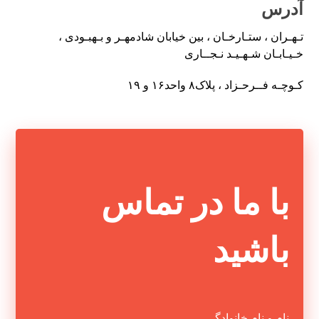
آدرس
تـهـران ، ستـارخـان ، بین خیابان شادمهـر و بـهبـودی ،
خـیـابـان شـهـیـد نـجــاری
کـوچـه فــرحـزاد ، پلاک۸ واحد۱۶ و ۱۹
با ما در تماس
باشید
نام و نام خانوادگی