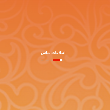
اطلاعات تماس
تــهــران - خـیـابـان ســتـارخــان بین خیابان شـادمـهـر و
بـهـبـودی خیابان شهید نجاری - کوچه فرحزاد پلاک8 واحد16
تلفن: 66522523-021
فاکس: 66522533-021