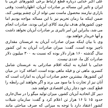
علی اکبر خدایی درباره قطع ارتباط برخی کشورهای عربی با
ایران و تاثیر این مساله بر صادرات آبزیان، اظهارداشت: وقتی
بازاری نیازمند محصول ماست نمی تواند از آن چشم پوشی کند،
ضمن اینکه ما زمان تحریم نیز با این مساله مواجه بودیم اما
چون کشورهای هدف نیازمند کالای ایرانی بودند، صادرات انجام
می شد، بنابراین این امر تاثیری بر صادرات آبزیان نخواهد داشت
و آنها خریدار خواهند بود.
وی با بیان اینکه میزان صادرات آبزیان به عربستان مقداری
ناچیز بوده است، گفت: میزان صادرات آبزیان به این کشور
سال گذشته ۱۶۰ هزار دلار بوده که نسبت به ۳۰۰ میلیون دلار
صادرات کل ما، عددی نیست.
خدایی با اشاره به اینکه اقلام صادراتی به عربستان شامل
کنسرو، ماهی تن و فیله ماهی بوده است، اضافه کرد: در میان
این کشورها، بیشترین حجم صادرات آبزیان به امارات است که
آنان نیز از تجارت با ما سود می برند و اگر بخواهند این رابطه را
قطع کنند، خود دچار زیان اقتصادی خواهند شد.
دبیر کل اتحادیه آبزیان کشور، میزان تولید میگو را در سال‌جاری
حدود ۱۵ تا ۱۶ هزار تن اعلام کرد و گفت: سازمان شیلات
کشور اعتقاد دارد با توجه به میزانی که صرف مباحثی مانند