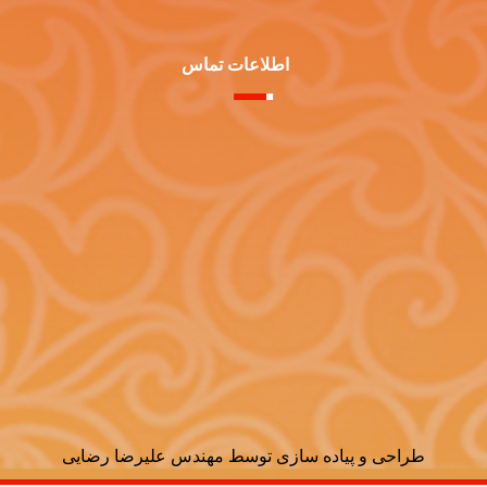
اطلاعات تماس
تــهــران - خـیـابـان ســتـارخــان بین خیابان شـادمـهـر و
بـهـبـودی خیابان شهید نجاری - کوچه فرحزاد پلاک8 واحد16
تلفن: 66522523-021
فاکس: 66522533-021
ایمیل: info@irpps.ir
طراحی و پیاده سازی توسط مهندس علیرضا رضایی