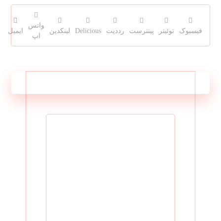
واتس
فیسبوک
توئیتر
پینترست
رددیت
Delicious
لینکدین
ایمیل
اپ
مطالب مرتبط ...