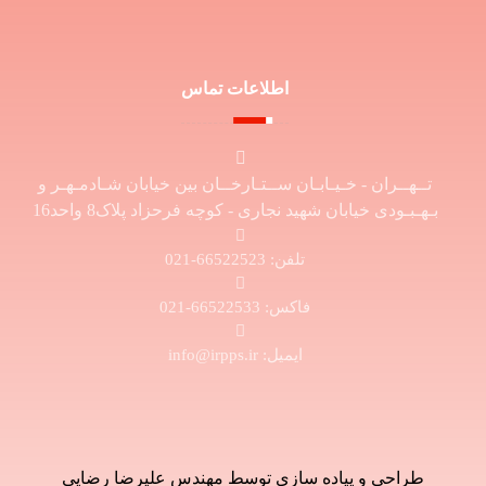
اطلاعات تماس
تــهــران - خـیـابـان ســتـارخــان بین خیابان شـادمـهـر و
بـهـبـودی خیابان شهید نجاری - کوچه فرحزاد پلاک8 واحد16
تلفن: 66522523-021
فاکس: 66522533-021
ایمیل: info@irpps.ir
طراحی و پیاده سازی توسط مهندس علیرضا رضایی