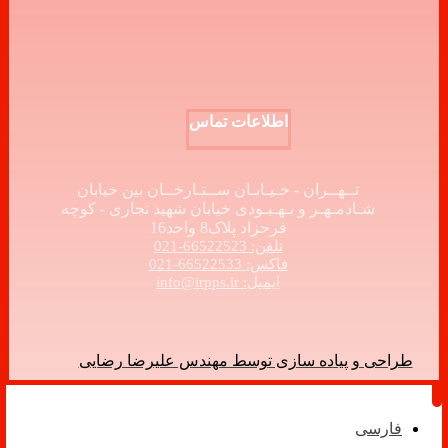
اطلاعات تماس
تــهــران - خـیـابـان ســتـارخــان بین خیابان
شـادمـهـر و بـهـبـودی خیابان شهید نجاری - کوچه
فرحزاد پلاک8 واحد16
تلفن: 66522523-021
فاکس: 66522533-021
ایمیل: info@irpps.ir
طراحی و پیاده سازی توسط مهندس علیرضا رضایی
فارسی