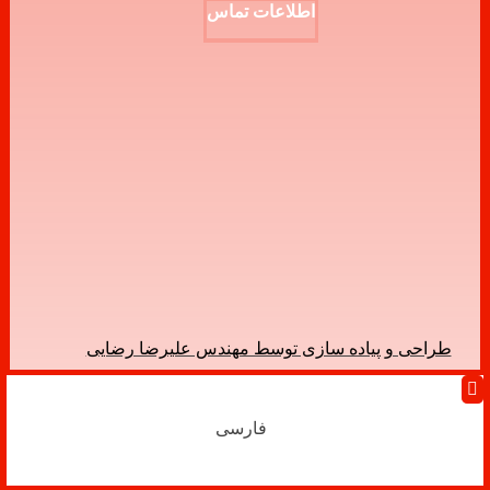
اطلاعات تماس
تــهــران - خـیـابـان ســتـارخــان بین خیابان
شـادمـهـر و بـهـبـودی خیابان شهید نجاری - کوچه
فرحزاد پلاک8 واحد16
تلفن: 66522523-021
فاکس: 66522533-021
ایمیل: info@irpps.ir
طراحی و پیاده سازی توسط مهندس علیرضا رضایی
فارسی