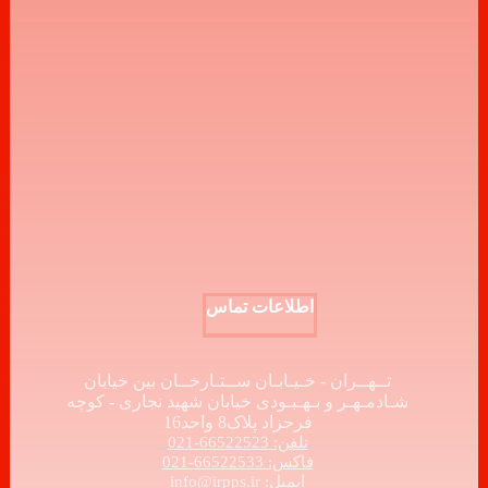
اطلاعات تماس
تــهــران - خـیـابـان ســتـارخــان بین خیابان
شـادمـهـر و بـهـبـودی خیابان شهید نجاری - کوچه
فرحزاد پلاک8 واحد16
تلفن: 66522523-021
فاکس: 66522533-021
ایمیل: info@irpps.ir