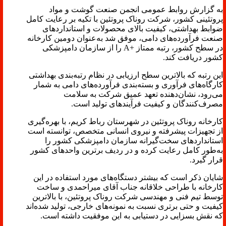
به گزارش روابط عمومی انجمن صنعت گوشت و مواد
پروتئینی کشور، شرکت روناک پروتئین با تکیه بر رعایت کامل
ضوابط بهداشتی، کیفیت بالای محصولات و استانداردهای
صنعت فرآورده‌های دامی، موفق شد به‌عنوان دومین کارخانه
در سطح کشور، رتبه ممتاز +A را از سازمان دامپزشکی
کشور دریافت کند.
این رتبه که بالاترین سطح ارزیابی در نظام رتبه‌بندی بهداشتی
کارگاه‌های فرآوری و بسته‌بندی فرآورده‌های دامی به شمار
می‌رود، نشان‌دهنده تعهد عمیق شرکت به سلامت
مصرف‌کنندگان و کیفیت فرآیندهای تولید است.
کارخانه روناک پروتئین در شهرستان رباط کریم، با بهره‌گیری
از تجهیزات پیشرفته و نیروی انسانی متخصص، توانسته است
استانداردهای سخت‌گیرانه سازمان دامپزشکی کشور را
به‌طور کامل رعایت کرده و در ردیف برترین واحدهای کشور
قرار گیرد.
شایان ذکر است که بیشتر دستگاه‌های مورد استفاده در این
کارخانه با طراحی خلاقانه جناب آقای میراحمدی و ساخت
توسط تیم فنی و مهندسی شرکت روناک پروتئین، با بالاترین
کیفیت و حتی برتری نسبت به نمونه‌های خارجی، تولید شده‌اند
که نقش بسزایی در دستیابی به این موفقیت داشته است.