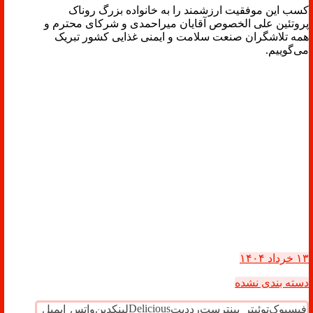
کسب این موفقیت ارزشمند را به خانواده بزرگ روناک
پروتئین علی الخصوص آقایان میراحمدی و شرکای محترم و
همه تلاشگران صنعت سلامت و ایمنی غذایی کشور تبریک
می‌گوییم.
۱۳ خرداد ۱۴۰۴
دسته بندی نشده
Delicious
فیسبوک
توئیتر
پینترست
رددیت
لینکدین
واتس
ایمیل