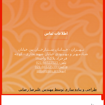
اطلاعات تماس
تــهــران - خـیـابـان ســتـارخــان بین خیابان
شـادمـهـر و بـهـبـودی خیابان شهید نجاری - کوچه
فرحزاد پلاک8 واحد16
تلفن: 66522523-021
فاکس: 66522533-021
ایمیل: info@irpps.ir
طراحی و پیاده سازی توسط مهندس علیرضا رضایی