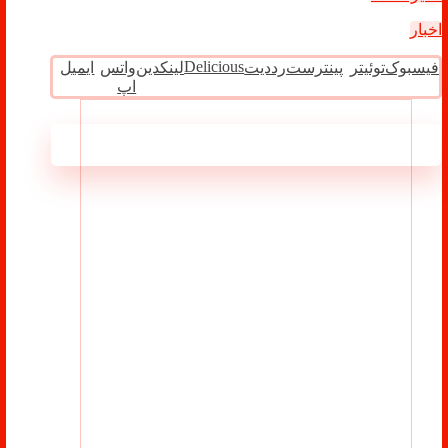
اخبار
Delicious
فیسبوک
توئیتر
پینترست
رددیت
لینکدین
واتس
ایمیل
اپ
مطالب مرتبط ...