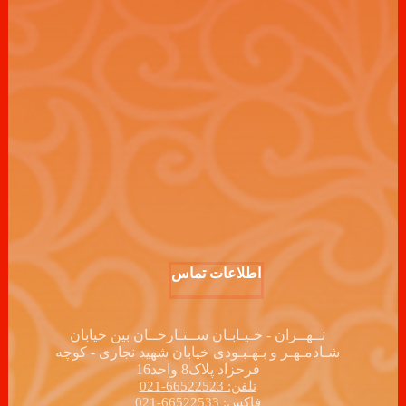
اطلاعات تماس
تــهــران - خـیـابـان ســتـارخــان بین خیابان
شـادمـهـر و بـهـبـودی خیابان شهید نجاری - کوچه
فرحزاد پلاک8 واحد16
تلفن: 66522523-021
فاکس: 66522533-021