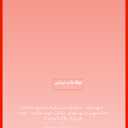
اطلاعات تماس
تــهــران - خـیـابـان ســتـارخــان بین خیابان
شـادمـهـر و بـهـبـودی خیابان شهید نجاری - کوچه
فرحزاد پلاک8 واحد16