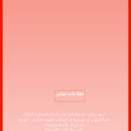
اطلاعات تماس
تــهــران - خـیـابـان ســتـارخــان بین خیابان
شـادمـهـر و بـهـبـودی خیابان شهید نجاری - کوچه
فرحزاد پلاک8 واحد16
تلفن: 66522523-021