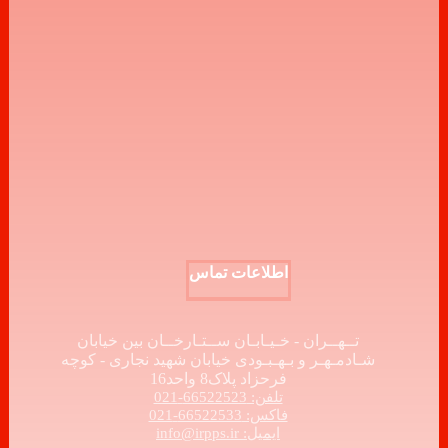
اطلاعات تماس
تــهــران - خـیـابـان ســتـارخــان بین خیابان
شـادمـهـر و بـهـبـودی خیابان شهید نجاری - کوچه
فرحزاد پلاک8 واحد16
تلفن: 66522523-021
فاکس: 66522533-021
ایمیل: info@irpps.ir