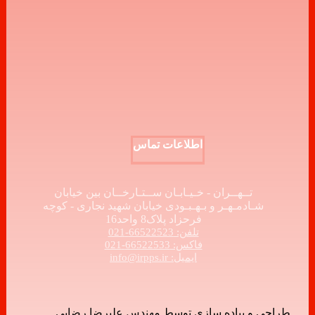
اطلاعات تماس
تــهــران - خـیـابـان ســتـارخــان بین خیابان
شـادمـهـر و بـهـبـودی خیابان شهید نجاری - کوچه
فرحزاد پلاک8 واحد16
تلفن: 66522523-021
فاکس: 66522533-021
ایمیل: info@irpps.ir
طراحی و پیاده سازی توسط مهندس علیرضا رضایی