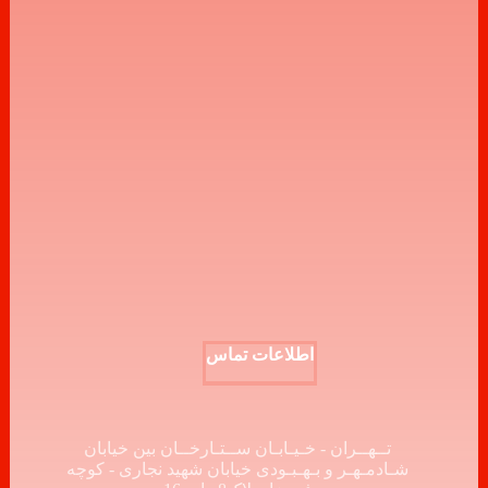
اطلاعات تماس
تــهــران - خـیـابـان ســتـارخــان بین خیابان
شـادمـهـر و بـهـبـودی خیابان شهید نجاری - کوچه