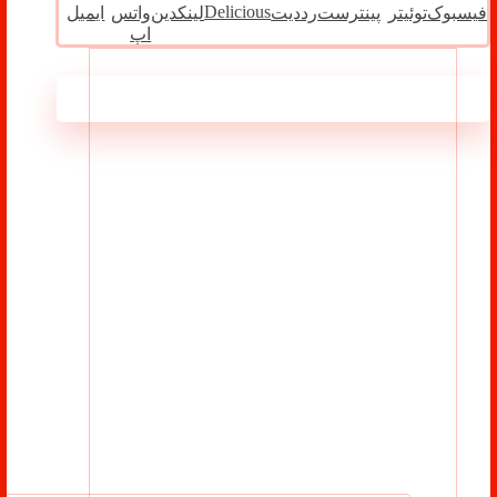
Delicious
فیسبوک
توئیتر
پینترست
رددیت
لینکدین
واتس
ایمیل
اپ
مطالب مرتبط ...