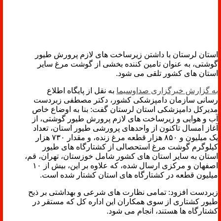
استان لرستان با داشتن زیرساخت های لازم پرورش طیور
گوشتی، به عنوان تامین کننده بخشی از گوشت مرغ سایر
استان های کشور تلقی می شود.
به گزارش خبرگزاری صداوسیما
به نقل از پایگاه اطلاع
رسانی سازمان دامپزشکی کشور، دکتر مصطفی زبردست
مدیرکل دامپزشکی استان لرستان گفت: بنا به اوضاع خاص
آب و هوایی و زیرساخت های لازم پرورش طیور گوشتی، از
آغاز امسال تاکنون از واحدهای پرورشی طیور استان، تعداد
یک میلیون و ۸۵۰ هزار قطعه مرغ زنده، و مقدار ۷۳۰ هزار
کیلوگرم گوشت مرغ استحصالی از کشتارگاه های طیور
استان به سایر استان های کشور شامل خوزستان، تهران، قم،
اصفهان و مرکزی ارسال شده، که علاوه بر این، بیش از ۱۰
میلیون قطعه در کشتارگاه های استان کشتار شده است.
زبردست افزود: تمامی نظارت های شرعی و بهداشتی بر ذبح
طیور کشتاری از سوی همکاران این اداره کل که مستقر در
کشتارگاه ها هستند، انجام می شود.