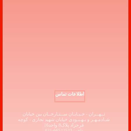
اطلاعات تماس
تــهــران - خـیـابـان ســتـارخــان بین خیابان
شـادمـهـر و بـهـبـودی خیابان شهید نجاری - کوچه
فرحزاد پلاک8 واحد16
تلفن: 66522523-021