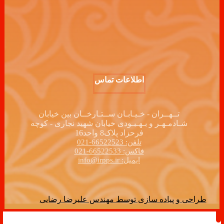
اطلاعات تماس
تــهــران - خـیـابـان ســتـارخــان بین خیابان
شـادمـهـر و بـهـبـودی خیابان شهید نجاری - کوچه
فرحزاد پلاک8 واحد16
تلفن: 66522523-021
فاکس: 66522533-021
ایمیل: info@irpps.ir
طراحی و پیاده سازی توسط مهندس علیرضا رضایی