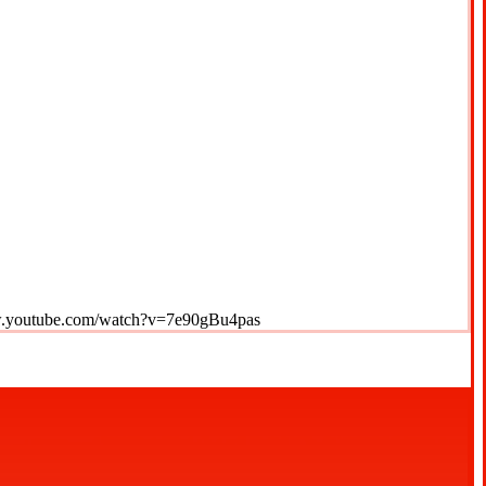
https://www.youtube.com/watch?v=7e90gBu4pas لورم ایپسوم متن ساختگی با تولید سادگی 