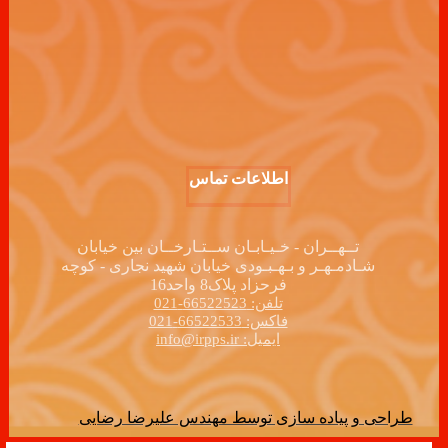
اطلاعات تماس
تــهــران - خـیـابـان ســتـارخــان بین خیابان
شـادمـهـر و بـهـبـودی خیابان شهید نجاری - کوچه
فرحزاد پلاک8 واحد16
تلفن: 66522523-021
فاکس: 66522533-021
ایمیل: info@irpps.ir
طراحی و پیاده سازی توسط مهندس علیرضا رضایی